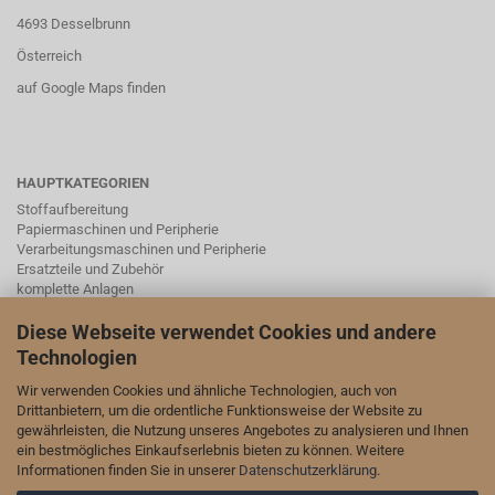
4693 Desselbrunn
Österreich
auf Google Maps finden
HAUPTKATEGORIEN
Stoffaufbereitung
Papiermaschinen und Peripherie
Verarbeitungsmaschinen und Peripherie
Ersatzteile und Zubehör
komplette Anlagen
Instrumentierung, Schieber, Ventile und Laborgeräte mit Zubehör
Diese Webseite verwendet Cookies und andere
Technologien
SOCIAL MEDA
Wir verwenden Cookies und ähnliche Technologien, auch von
Drittanbietern, um die ordentliche Funktionsweise der Website zu
Wir sind auch auf LinkedIn und YouTube vertreten:
gewährleisten, die Nutzung unseres Angebotes zu analysieren und Ihnen
ein bestmögliches Einkaufserlebnis bieten zu können. Weitere
unsere Seite auf LinkedIn
Informationen finden Sie in unserer
Datenschutzerklärung
.
unser Kanal auf YouTube