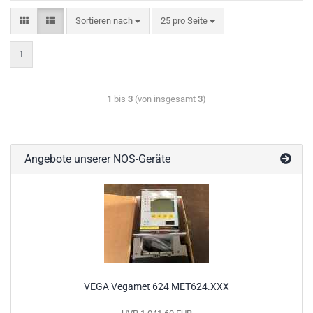
Sortieren nach
25 pro Seite
1
1
bis
3
(von insgesamt
3
)
Angebote unserer NOS-Geräte
VEGA Vegamet 624 MET624.XXX