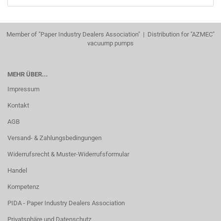
Member of "Paper Industry Dealers Association" | Distribution for "AZMEC"
vacuump pumps
MEHR ÜBER...
Impressum
Kontakt
AGB
Versand- & Zahlungsbedingungen
Widerrufsrecht & Muster-Widerrufsformular
Handel
Kompetenz
PIDA - Paper Industry Dealers Association
Privatsphäre und Datenschutz