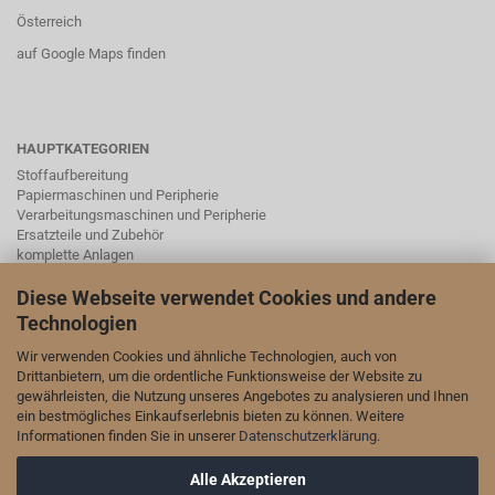
Österreich
auf Google Maps finden
HAUPTKATEGORIEN
Stoffaufbereitung
Papiermaschinen und Peripherie
Verarbeitungsmaschinen und Peripherie
Ersatzteile und Zubehör
komplette Anlagen
Instrumentierung, Schieber, Ventile und Laborgeräte mit Zubehör
Diese Webseite verwendet Cookies und andere
Technologien
SOCIAL MEDA
Wir verwenden Cookies und ähnliche Technologien, auch von
Drittanbietern, um die ordentliche Funktionsweise der Website zu
Wir sind auch auf LinkedIn und YouTube vertreten:
gewährleisten, die Nutzung unseres Angebotes zu analysieren und Ihnen
ein bestmögliches Einkaufserlebnis bieten zu können. Weitere
unsere Seite auf LinkedIn
Informationen finden Sie in unserer
Datenschutzerklärung
.
unser Kanal auf YouTube
Alle Akzeptieren