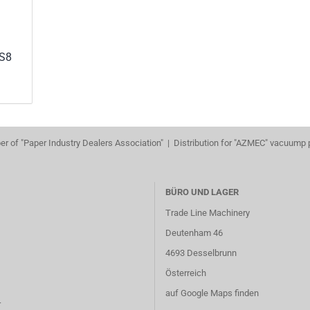
OS8
r of "Paper Industry Dealers Association" | Distribution for "AZMEC" vacuump
BÜRO UND LAGER
Trade Line Machinery
Deutenham 46
4693 Desselbrunn
Österreich
auf Google Maps finden
r