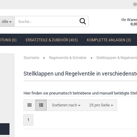
Sprache auswählen
Ihr Ware
Alle
0,0
ITUNG (6)
ERSATZTEILE & ZUBEHÖR (465)
KOMPLETTE ANLAGEN (3)
Lieferland
»
»
Startseite
Regelventile & Schieber
Stellklappen & Regelventi
Stellklappen und Regelventile in verschieden
Konto erstellen
Hier finden sie pneumatisch betriebene und manuell betätigte Stel
Passwort vergessen?
Sortieren nach
25 pro Seite
1