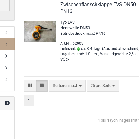
Zwischenflanschklappe EVS DN50
PN16
Typ EVS
Nennweite DN50
Betriebsdruck max.: PN16
Art.Nr.: 52003
Lieferzeit:
ca. 3-4 Tage
(Ausland abweichend
Lagerbestand: 1 Stück , Versandgewicht:
2,6
kg
Stück
Sortieren nach
25 pro Seite
1
1
bis
1
(von insgesamt