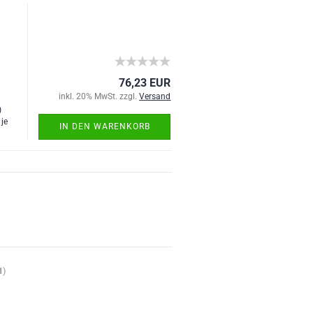
76,23 EUR
inkl. 20% MwSt. zzgl.
Versand
)
 je
IN DEN WARENKORB
1
)