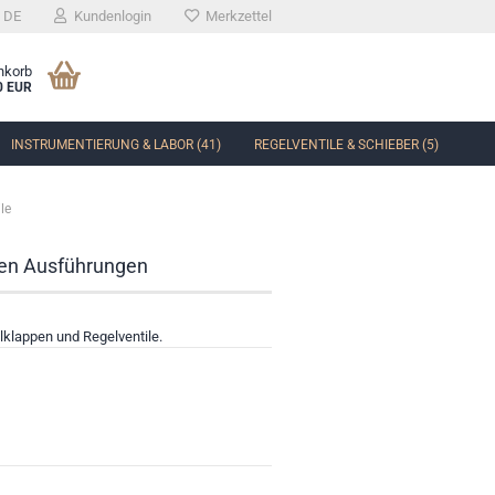
DE
Kundenlogin
Merkzettel
nkorb
0 EUR
INSTRUMENTIERUNG & LABOR (41)
REGELVENTILE & SCHIEBER (5)
le
sten Ausführungen
lklappen und Regelventile.