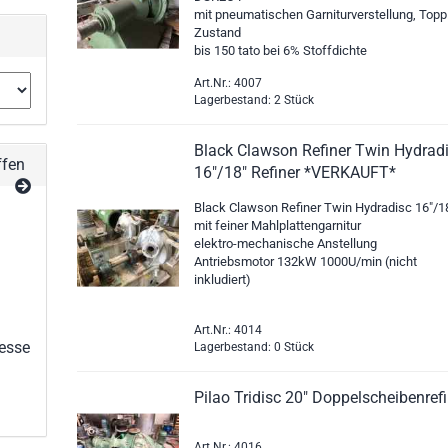
mit pneumatischen Garniturverstellung, Topp
Zustand
bis 150 tato bei 6% Stoffdichte
Art.Nr.: 4007
Lagerbestand: 2 Stück
Black Clawson Refiner Twin Hydrad
ffen
16"/18" Refiner *VERKAUFT*
Black Clawson Refiner Twin Hydradisc 16"/1
mit feiner Mahlplattengarnitur
elektro-mechanische Anstellung
Antriebsmotor 132kW 1000U/min (nicht
inkludiert)
Art.Nr.: 4014
esse
Lagerbestand: 0 Stück
Pilao Tridisc 20" Doppelscheibenref
Art.Nr.: 4016