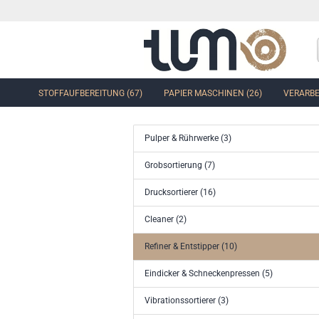
STOFFAUFBEREITUNG (67)
PAPIER MASCHINEN (26)
VERARBE
Pulper & Rührwerke (3)
Grobsortierung (7)
Drucksortierer (16)
Cleaner (2)
Refiner & Entstipper (10)
Eindicker & Schneckenpressen (5)
Vibrationssortierer (3)