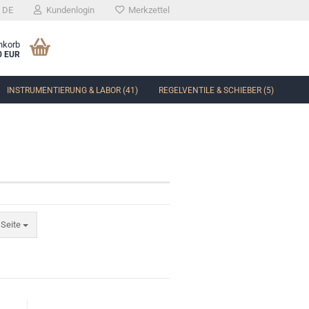
DE
Kundenlogin
Merkzettel
nkorb
0 EUR
INSTRUMENTIERUNG & LABOR (41)
REGELVENTILE & SCHIEBER (5)
 Seite