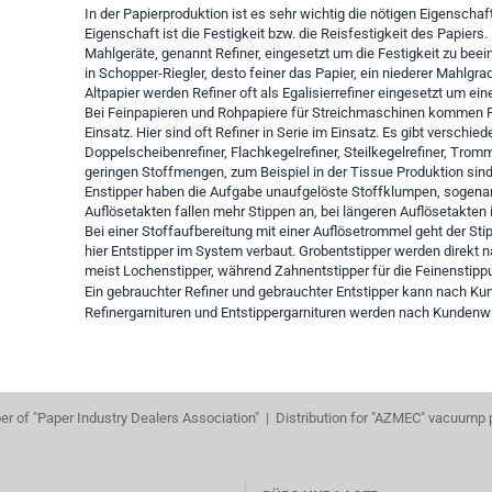
In der Papierproduktion ist es sehr wichtig die nötigen Eigenschaf
Eigenschaft ist die Festigkeit bzw. die Reisfestigkeit des Papiers
Mahlgeräte, genannt Refiner, eingesetzt um die Festigkeit zu bee
in Schopper-Riegler, desto feiner das Papier, ein niederer Mahlgrad
Altpapier werden Refiner oft als Egalisierrefiner eingesetzt um e
Bei Feinpapieren und Rohpapiere für Streichmaschinen kommen Pr
Einsatz. Hier sind oft Refiner in Serie im Einsatz. Es gibt verschi
Doppelscheibenrefiner, Flachkegelrefiner, Steilkegelrefiner, Tromm
geringen Stoffmengen, zum Beispiel in der Tissue Produktion sind S
Enstipper haben die Aufgabe unaufgelöste Stoffklumpen, sogenann
Auflösetakten fallen mehr Stippen an, bei längeren Auflösetakten is
Bei einer Stoffaufbereitung mit einer Auflösetrommel geht der Sti
hier Entstipper im System verbaut. Grobentstipper werden direkt 
meist Lochenstipper, während Zahnentstipper für die Feinenstippu
Ein gebrauchter Refiner und gebrauchter Entstipper kann nach Ku
Refinergarnituren und Entstippergarnituren werden nach Kunden
r of "Paper Industry Dealers Association" | Distribution for "AZMEC" vacuump