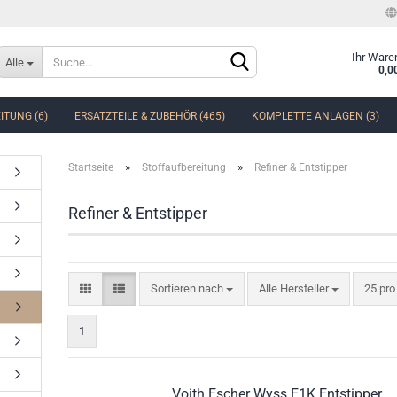
Sprache auswählen
Ihr Ware
Alle
0,0
ITUNG (6)
ERSATZTEILE & ZUBEHÖR (465)
KOMPLETTE ANLAGEN (3)
Lieferland
»
»
Startseite
Stoffaufbereitung
Refiner & Entstipper
Refiner & Entstipper
Konto erstellen
Passwort vergessen?
Sortieren nach
Alle Hersteller
25 pro
1
Voith Escher Wyss E1K Entstipper