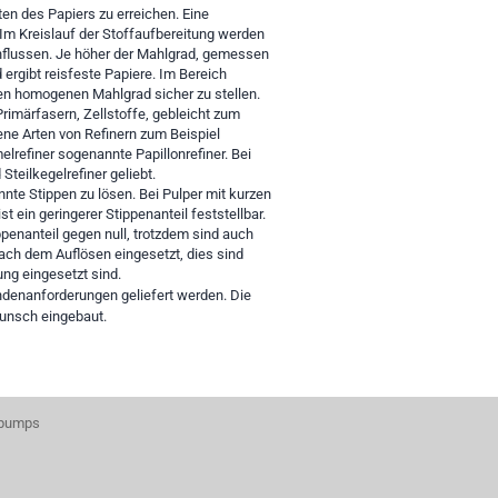
ten des Papiers zu erreichen. Eine
. Im Kreislauf der Stoffaufbereitung werden
influssen. Je höher der Mahlgrad, gemessen
 ergibt reisfeste Papiere. Im Bereich
inen homogenen Mahlgrad sicher zu stellen.
imärfasern, Zellstoffe, gebleicht zum
edene Arten von Refinern zum Beispiel
elrefiner sogenannte Papillonrefiner. Bei
teilkegelrefiner geliebt.
te Stippen zu lösen. Bei Pulper mit kurzen
t ein geringerer Stippenanteil feststellbar.
ppenanteil gegen null, trotzdem sind auch
nach dem Auflösen eingesetzt, dies sind
ng eingesetzt sind.
ndenanforderungen geliefert werden. Die
wunsch eingebaut.
 pumps