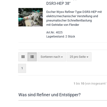
DSR3-HEP 38"
Escher Wyss Refiner Type DSR3-HEP mit
elektro/mechanischer Verstellung und
pneumatischer Schnellentlastung
mit Getriebe von Flender
Art.Nr.: 4025
Lagerbestand: 2 Stück
Sortieren nach
25 pro Seite
1
1
bis
10
(von insgesamt
Was sind Refiner und Entstipper?