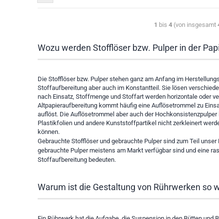
1
bis
4
(von insgesamt
Wozu werden Stofflöser bzw. Pulper in der Papi
Die Stofflöser bzw. Pulper stehen ganz am Anfang im Herstellungs
Stoffaufbereitung aber auch im Konstantteil. Sie lösen verschieden
nach Einsatz, Stoffmenge und Stoffart werden horizontale oder ver
Altpapieraufbereitung kommt häufig eine Auflösetrommel zu Einsa
auflöst. Die Auflösetrommel aber auch der Hochkonsistenzpulper 
Plastikfolien und andere Kunststoffpartikel nicht zerkleinert wer
können.
Gebrauchte Stofflöser und gebrauchte Pulper sind zum Teil unser K
gebrauchte Pulper meistens am Markt verfügbar sind und eine ra
Stoffaufbereitung bedeuten.
Warum ist die Gestaltung von Rührwerken so w
Ein Rührwerk hat die Aufgabe, die Suspension in den Bütten und B