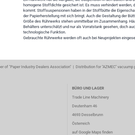
homogene Stoffdichte gesichert ist. Es muss verhindert werden,
kommt. Stoffsuspensionen haben in der Stoffbütte die Eigenscha
der Papierherstellung mit sich bringt. Auch die Gestaltung der Bütt
Größe des Rührwerks stehen unmittelbar im Zusammenhang. Häufi
Behälters unterschätzt und nur als Vorratstank gesehen, doch auch
technologische Funktion.
Gebrauchte Rührwerke werden oft auch bei Neuprojekten eingesetz
r of "Paper Industry Dealers Association" | Distribution for "AZMEC" vacuump
BÜRO UND LAGER
Trade Line Machinery
Deutenham 46
4693 Desselbrunn
Österreich
auf Google Maps finden