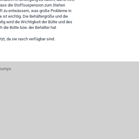
 dass die Stoffsuspension zum Stehen
ft zu entwässern, was große Probleme in
e ist wichtig. Die Behältergröße und die
g wird die Wichtigkeit der Bütte und des
 die Bütte bzw. der Behälter hat
t, da sie rasch verfügbar sind.
 pumps