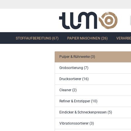
STOFFAUFBEREITUNG (67)
PAPIER MASCHINEN (26)
VERARBE
Pulper & Rührwerke (3)
Grobsortierung (7)
Drucksortierer (16)
Cleaner (2)
Refiner & Entstipper (10)
Eindicker & Schneckenpressen (5)
Vibrationssortierer (3)