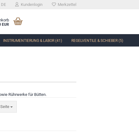
DE
Kundenlogin
Merkzettel
nkorb
0 EUR
INSTRUMENTIERUNG & LABOR (41)
REGELVENTILE & SCHIEBER (5)
sowie Rührwerke für Bütten.
 Seite