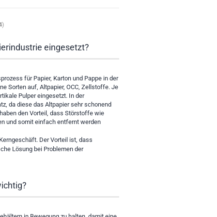
4
)
erindustrie eingesetzt?
prozess für Papier, Karton und Pappe in der
e Sorten auf, Altpapier, OCC, Zellstoffe. Je
tikale Pulper eingesetzt. In der
tz, da diese das Altpapier sehr schonend
haben den Vorteil, dass Störstoffe wie
den und somit einfach entfernt werden
erngeschäft. Der Vorteil ist, dass
sche Lösung bei Problemen der
ichtig?
ehältern in Bewegung zu halten, damit eine