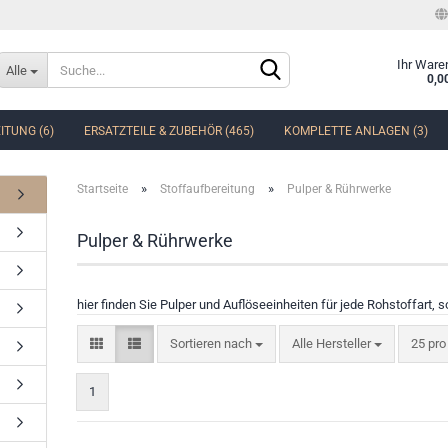
Sprache auswählen
Ihr Ware
Alle
0,0
ITUNG (6)
ERSATZTEILE & ZUBEHÖR (465)
KOMPLETTE ANLAGEN (3)
Lieferland
»
»
Startseite
Stoffaufbereitung
Pulper & Rührwerke
Pulper & Rührwerke
Konto erstellen
hier finden Sie Pulper und Auflöseeinheiten für jede Rohstoffart, 
Passwort vergessen?
Sortieren nach
Alle Hersteller
25 pro
1