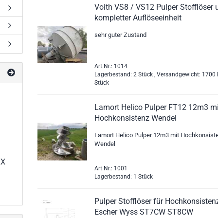
Voith VS8 / VS12 Pulper Stofflöser 
kompletter Auflöseeinheit
sehr guter Zustand
Art.Nr.: 1014
Lagerbestand: 2 Stück , Versandgewicht:
1700
Stück
Lamort Helico Pulper FT12 12m3 mi
Hochkonsistenz Wendel
Lamort Helico Pulper 12m3 mit Hochkonsist
Wendel
XX
Art.Nr.: 1001
Lagerbestand: 1 Stück
Pulper Stofflöser für Hochkonsisten
Escher Wyss ST7CW ST8CW