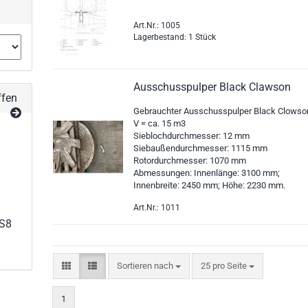
Art.Nr.: 1005
Lagerbestand: 1 Stück
Ausschusspulper Black Clawson
ffen
Gebrauchter Ausschusspulper Black Clowso
V = ca. 15 m3
Sieblochdurchmesser: 12 mm
Siebaußendurchmesser: 1115 mm
Rotordurchmesser: 1070 mm
Abmessungen: Innenlänge: 3100 mm;
Innenbreite: 2450 mm; Höhe: 2230 mm.
Art.Nr.: 1011
OS8
Sortieren nach
25 pro Seite
1