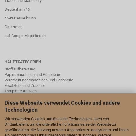
Trade Line Machinery
Deutenham 46
4693 Desselbrunn
Österreich
auf Google Maps finden
HAUPTKATEGORIEN
Stoffaufbereitung
Papiermaschinen und Peripherie
Verarbeitungsmaschinen und Peripherie
Ersatzteile und Zubehör
komplette Anlagen
Instrumentierung, Schieber, Ventile und Laborgeräte mit Zubehör
Diese Webseite verwendet Cookies und andere
Technologien
SOCIAL MEDA
Wir verwenden Cookies und ähnliche Technologien, auch von
Drittanbietern, um die ordentliche Funktionsweise der Website zu
Wir sind auch auf LinkedIn und YouTube vertreten:
gewährleisten, die Nutzung unseres Angebotes zu analysieren und Ihnen
ein bestmögliches Einkaufserlebnis bieten zu können. Weitere