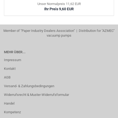
Unser Normalpreis 11,62 EUR
Ihr Preis 9,60 EUR
Member of "Paper Industry Dealers Association" | Distribution for "AZMEC"
vacuump pumps
MEHR ÜBER...
Impressum
Kontakt
AGB
Versand- & Zahlungsbedingungen
Widerrufsrecht & Muster-Widerrufsformular
Handel
Kompetenz