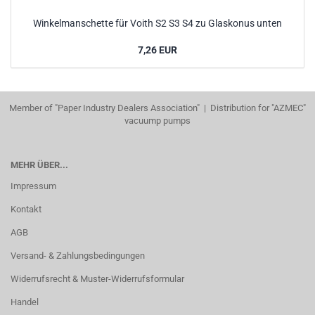
Winkelmanschette für Voith S2 S3 S4 zu Glaskonus unten
7,26 EUR
Member of "Paper Industry Dealers Association" | Distribution for "AZMEC"
vacuump pumps
MEHR ÜBER...
Impressum
Kontakt
AGB
Versand- & Zahlungsbedingungen
Widerrufsrecht & Muster-Widerrufsformular
Handel