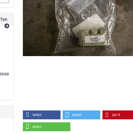
ffen
esse
teilen
tweet
pin it
teilen