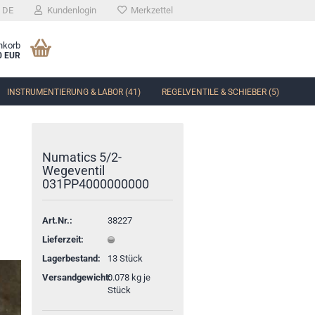
DE
Kundenlogin
Merkzettel
nkorb
0 EUR
INSTRUMENTIERUNG & LABOR (41)
REGELVENTILE & SCHIEBER (5)
Numatics 5/2-
Wegeventil
031PP4000000000
Art.Nr.:
38227
Lieferzeit:
Lagerbestand:
13
Stück
Versandgewicht:
0.078
kg je
Stück