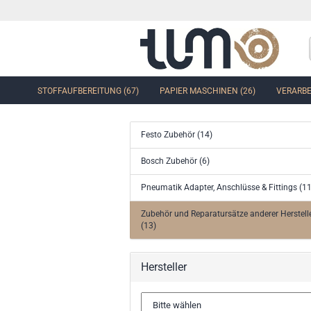
STOFFAUFBEREITUNG (67)
PAPIER MASCHINEN (26)
VERARBE
Festo Zubehör (14)
Bosch Zubehör (6)
Pneumatik Adapter, Anschlüsse & Fittings (11
Zubehör und Reparatursätze anderer Herstell
(13)
Hersteller