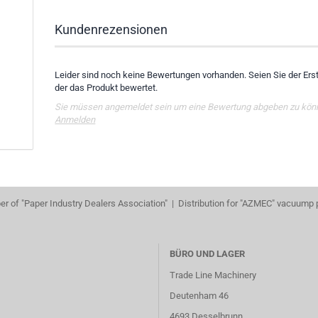
Kundenrezensionen
Leider sind noch keine Bewertungen vorhanden. Seien Sie der Erst
der das Produkt bewertet.
Sie müssen angemeldet sein um eine Bewertung abgeben zu kön
Anmelden
r of "Paper Industry Dealers Association" | Distribution for "AZMEC" vacuump
BÜRO UND LAGER
Trade Line Machinery
Deutenham 46
4693 Desselbrunn