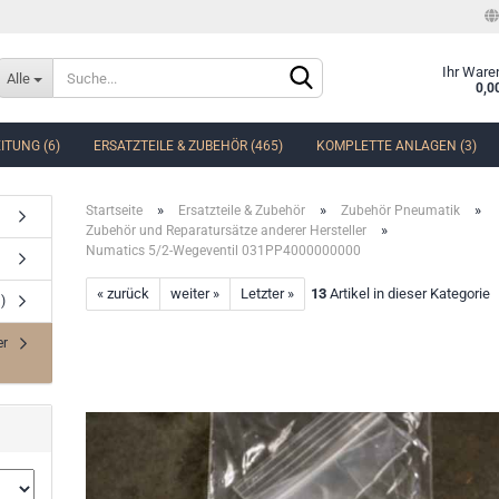
Sprache auswählen
Ihr Ware
Alle
0,0
ITUNG (6)
ERSATZTEILE & ZUBEHÖR (465)
KOMPLETTE ANLAGEN (3)
Lieferland
»
»
»
Startseite
Ersatzteile & Zubehör
Zubehör Pneumatik
»
Zubehör und Reparatursätze anderer Hersteller
Numatics 5/2-Wegeventil 031PP4000000000
« zurück
weiter »
Letzter »
13
Artikel in dieser Kategorie
)
Konto erstellen
er
Passwort vergessen?