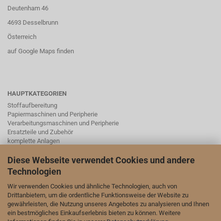
Deutenham 46
4693 Desselbrunn
Österreich
auf Google Maps finden
HAUPTKATEGORIEN
Stoffaufbereitung
Papiermaschinen und Peripherie
Verarbeitungsmaschinen und Peripherie
Ersatzteile und Zubehör
komplette Anlagen
Instrumentierung, Schieber, Ventile und Laborgeräte mit Zubehör
Diese Webseite verwendet Cookies und andere
Technologien
SOCIAL MEDA
Wir verwenden Cookies und ähnliche Technologien, auch von
Drittanbietern, um die ordentliche Funktionsweise der Website zu
Wir sind auch auf LinkedIn und YouTube vertreten:
gewährleisten, die Nutzung unseres Angebotes zu analysieren und Ihnen
ein bestmögliches Einkaufserlebnis bieten zu können. Weitere
unsere Seite auf LinkedIn