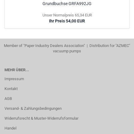
Grundbuchse GRFA992JG
Unser Normalpreis 65,34 EUR
Ihr Preis 54,00 EUR
Member of "Paper Industry Dealers Association" | Distribution for "AZMEC"
vacuump pumps
MEHR ÜBER...
Impressum
Kontakt
AGB
Versand- & Zahlungsbedingungen
Widerrufsrecht & Muster-Widerrufsformular
Handel