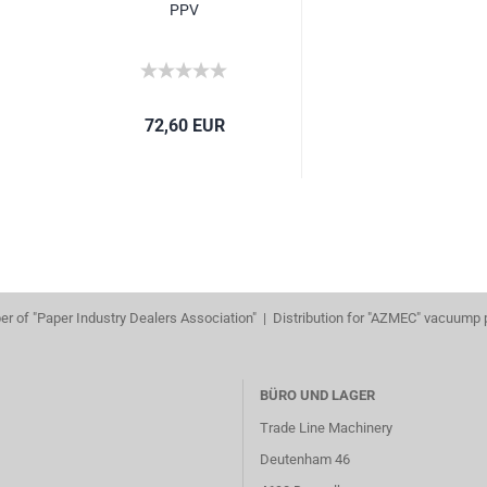
PPV
72,60 EUR
r of "Paper Industry Dealers Association" | Distribution for "AZMEC" vacuump
BÜRO UND LAGER
Trade Line Machinery
Deutenham 46