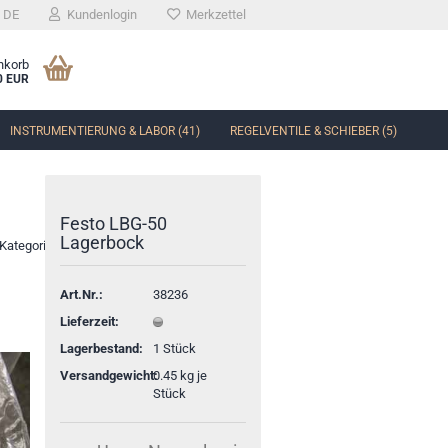
DE
Kundenlogin
Merkzettel
nkorb
0 EUR
INSTRUMENTIERUNG & LABOR (41)
REGELVENTILE & SCHIEBER (5)
Festo LBG-50
Lagerbock
 Kategorie
Art.Nr.:
38236
Lieferzeit:
Lagerbestand:
1
Stück
Versandgewicht:
0.45
kg je
Stück