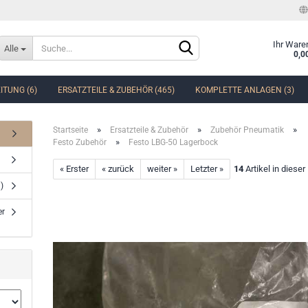
Sprache auswählen
Ihr Ware
Alle
0,0
ITUNG (6)
ERSATZTEILE & ZUBEHÖR (465)
KOMPLETTE ANLAGEN (3)
Lieferland
»
»
»
Startseite
Ersatzteile & Zubehör
Zubehör Pneumatik
»
Festo Zubehör
Festo LBG-50 Lagerbock
« Erster
« zurück
weiter »
Letzter »
14
Artikel in dieser
)
Konto erstellen
er
Passwort vergessen?