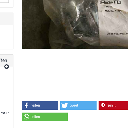
ffen
teilen
tweet
pin it
esse
teilen