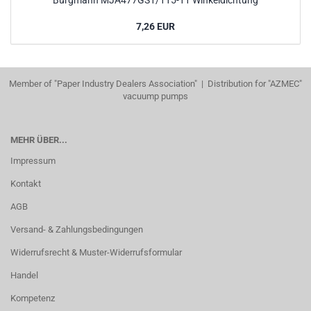
Burgmann MJA477GS1/115-11 Winkeldichtung
7,26 EUR
Member of "Paper Industry Dealers Association" | Distribution for "AZMEC"
vacuump pumps
MEHR ÜBER...
Impressum
Kontakt
AGB
Versand- & Zahlungsbedingungen
Widerrufsrecht & Muster-Widerrufsformular
Handel
Kompetenz