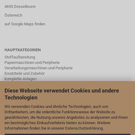
4693 Desselbrunn
Österreich
auf Google Maps finden
HAUPTKATEGORIEN
Stoffaufbereitung
Papiermaschinen und Peripherie
Verarbeitungsmaschinen und Peripherie
Ersatzteile und Zubehör
komplette Anlagen
Instrumentierung, Schieber, Ventile und Laborgeräte mit Zubehör
Diese Webseite verwendet Cookies und andere
Technologien
SOCIAL MEDA
Wir verwenden Cookies und ähnliche Technologien, auch von
Drittanbietern, um die ordentliche Funktionsweise der Website zu
Wir sind auch auf LinkedIn und YouTube vertreten:
gewährleisten, die Nutzung unseres Angebotes zu analysieren und Ihnen
ein bestmögliches Einkaufserlebnis bieten zu können. Weitere
unsere Seite auf LinkedIn
Informationen finden Sie in unserer
Datenschutzerklärung
.
unser Kanal auf YouTube